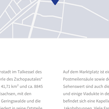
nstadt im Talkessel des
Auf dem Marktplatz ist e
erle des Zschopautales“
Postmeilensäule sowie de
n 41,71 km² und ca. 8845
Sehenswert sind auch di
lsachsen, mit den
und einige Viadukte in d
 Geringswalde und die
befindet sich eine Kapell
edert in seine Ortsteile
Jakobsbrunnen. Viele Fam