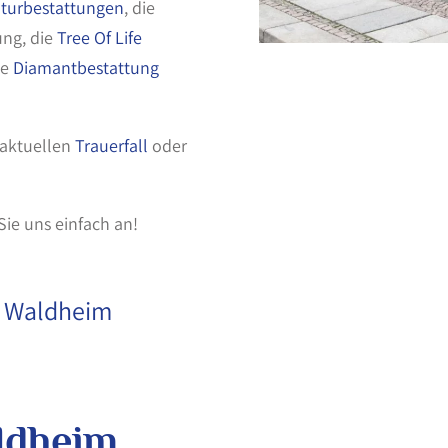
turbestattungen
, die
ung, die
Tree Of Life
ie
Diamantbestattung
 aktuellen
Trauerfall
oder
 Sie uns einfach an!
6 Waldheim
1
ldheim